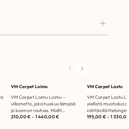
VM Carpet Loimu
VM Carpet Lastu
yä
VM Carpet Loimu Loimu –
VM Carpet Lastu La
villamatto, joka huokuu lämpöä
ylellistä muotoilua a
ja luonnon rauhaa. Mallit
nähtävillä Helsingin
210,00
€
–
1 440,00
€
195,00
€
–
1 330,0
nähtävillä Helsingin ja Vantaan
myymälöissä. Laad
myymälöissä. Laadukas matto…
joka kestää aikaa j