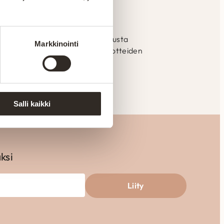
ssa Suomessa
mistetaan Kajaanin tehtaalla alusta
Markkinointi
llistaa laadun valvonnan ja tuotteiden
eisiin.
Salli kaikki
aksi
Liity