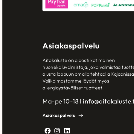
Asiakaspalvelu
Aitokaluste on aidosti kotimainen
huonekaluvalmistaja, joka valmistaa tuott
alusta loppuun omalla tehtaalla Kajaanissa
Valikoimastamme löydät myös
allergiaystävälliset tuotteet.
Ma-pe 10-18 I info@aitokaluste.f
Asiakaspalvelu
Facebook
Instagram
LinkedIn