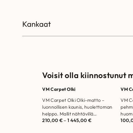
Kankaat
Voisit olla kiinnostunut 
VM Carpet Olki
VM C
VM Carpet Olki Olki-matto –
VM Ca
luonnollisen kaunis, huolettoman
pehme
helppo. Mallit nähtävillä
huomi
210,00
€
–
1 445,00
€
100,
Helsingin ja Vantaan
Helsi
myymälöissä. Laadukas matto
myymä