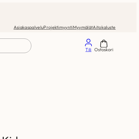
Asiakaspalvelu
Projektimyynti
Myymälät
Aitokaluste