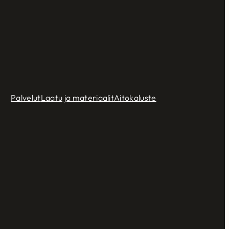
Palvelut
Laatu ja materiaalit
Aitokaluste