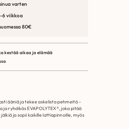
sinua varten
-6 viikkoa
 suomessa 80€
a kestää aikaa ja elämää
ssa
sti ääniä ja tekee askelista pehmeitä –
ava ja ryhdikäs EVAPOLYTEX®, joka pitää
kiä ja sopii kaikille lattiapinnoille, myös