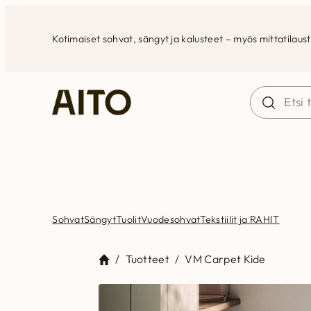
Siirry
sisältöön
Kotimaiset sohvat, sängyt ja kalusteet – myös mittatilaus
Sohvat
Sängyt
Tuolit
Vuodesohvat
Tekstiilit ja RAHIT
/
Tuotteet
/
VM Carpet Kide