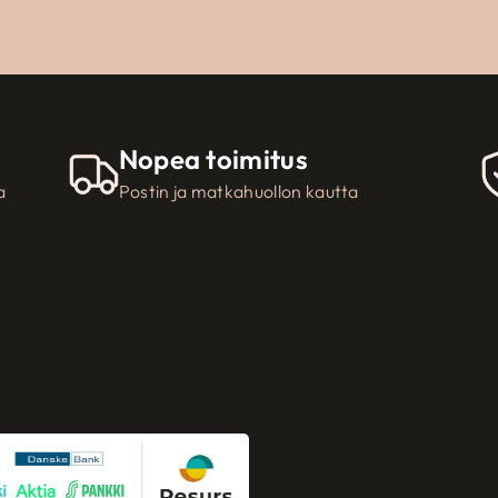
Nopea toimitus
a
Postin ja matkahuollon kautta