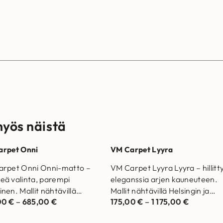
myös näistä
arpet Onni
VM Carpet Lyyra
rpet Onni Onni-matto –
VM Carpet Lyyra Lyyra – hillitt
ä valinta, parempi
eleganssia arjen kauneuteen.
nen. Mallit nähtävillä
Mallit nähtävillä Helsingin ja
00
€
–
685,00
€
175,00
€
–
1 175,00
€
ngin ja Vantaan
Vantaan myymälöissä.
löissä. Laadukas matto
Laadukas matto joka kestää