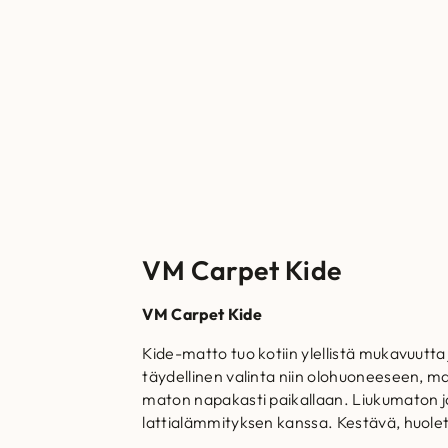
VM Carpet Kide
VM Carpet Kide
Kide-matto tuo kotiin ylellistä mukavuutt
täydellinen valinta niin olohuoneeseen, 
maton napakasti paikallaan. Liukumaton ja ha
lattialämmityksen kanssa. Kestävä, huol