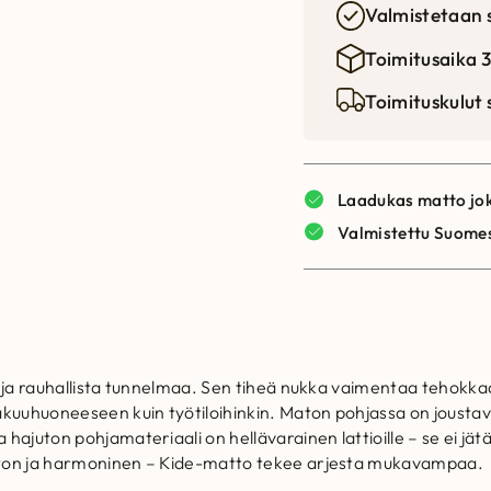
Valmistetaan 
Toimitusaika 3
Toimituskulut
Laadukas matto jok
Valmistettu Suome
a ja rauhallista tunnelmaa. Sen tiheä nukka vaimentaa tehokkaa
makuuhuoneeseen kuin työtiloihinkin. Maton pohjassa on joust
juton pohjamateriaali on hellävarainen lattioille – se ei jätä jäl
eton ja harmoninen – Kide-matto tekee arjesta mukavampaa.