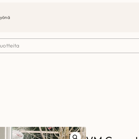
työnä