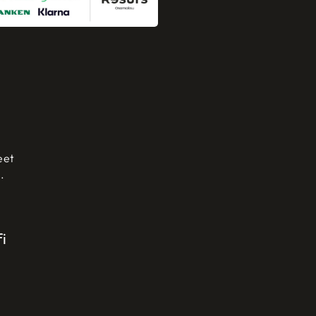
eet
.
i