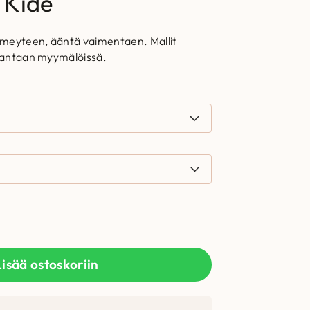
 Kide
meyteen, ääntä vaimentaen. Mallit
 Vantaan myymälöissä.
Lisää ostoskoriin