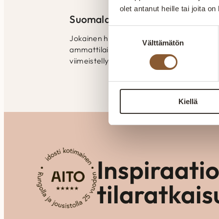
olet antanut heille tai joita o
Suomalaista laatutyötä
Suostumuksen
Jokainen huonekalu valmistetaan huolelli
Välttämätön
valinta
ammattilaisten käsissä. Laatu näkyy raken
viimeistellyissä yksityiskohdissa.
Kiellä
Inspiraati
tilaratkais