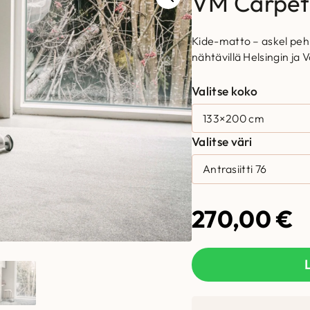
VM Carpet
Kide-matto – askel peh
nähtävillä Helsingin ja
Valitse koko
Valitse väri
270,00
€