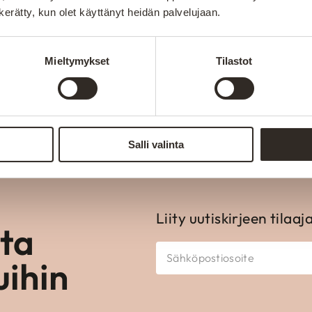
n kerätty, kun olet käyttänyt heidän palvelujaan.
Valmistetaan Kainuu
sesti kokeneiden
Aitokalusteen huonekalut val
Mieltymykset
Tilastot
teissa, materiaaleissa ja
loppuun. Oma tuotanto mahdo
räätälöinnin asiakkaiden tarp
Salli valinta
Liity uutiskirjeen tilaaj
ota
uihin