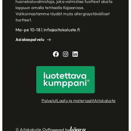
huonekaluvalmistaja, joka valmistaa tuotteet alusta
loppuun omalla tehtaalla Kajaanissa.
Valikoimastamme löydät myös allergiaystävälliset
tuotteet.
Ma-pe 10-18 | info@aitokaluste.fi
Asiakaspalvelu
Facebook
Instagram
LinkedIn
Palvelut
Laatu ja materiaalit
Aitokaluste
Höyry
© Aitokaluste Oy
Powered by