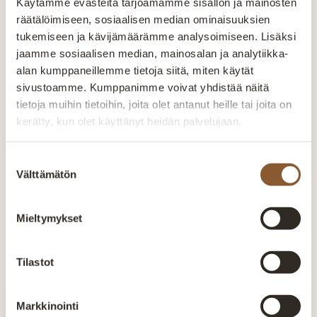
Käytämme evästeitä tarjoamamme sisällön ja mainosten
Valmistettu Suomessa. Runkorakenne on valmistettu
2 861,00
€
räätälöimiseen, sosiaalisen median ominaisuuksien
massiivikoivu ja kertopuusta Istuinpehmuste…
tukemiseen ja kävijämäärämme analysoimiseen. Lisäksi
jaamme sosiaalisen median, mainosalan ja analytiikka-
Onni hoivatuoli
alan kumppaneillemme tietoja siitä, miten käytät
Onni hoivatuoli Onni hoivatuoli, jossa on integroitu
sivustoamme. Kumppanimme voivat yhdistää näitä
jalkarahi ja selkänojan kallistus. Valmistettu
tietoja muihin tietoihin, joita olet antanut heille tai joita on
Suomessa. Kätevä varmatoiminen mekanismi jossa
kerätty, kun olet käyttänyt heidän palvelujaan.
3 318,00
€
–
4 580,00
€
selkänoja laskee alas…
Suostumuksen
Puro recliner
Välttämätön
valinta
Puro recliner Klassinen ja korkeaselkäinen Puro
recliner, muhkeat ja pehmeät pehmusteet.
Materiaalina nahka/kn. Runkorakenne on
Mieltymykset
2 330,00
€
–
2 777,00
€
valmistettu massiivikoivu ja kertopuusta
Istuinpehmuste…
Tilastot
Markkinointi