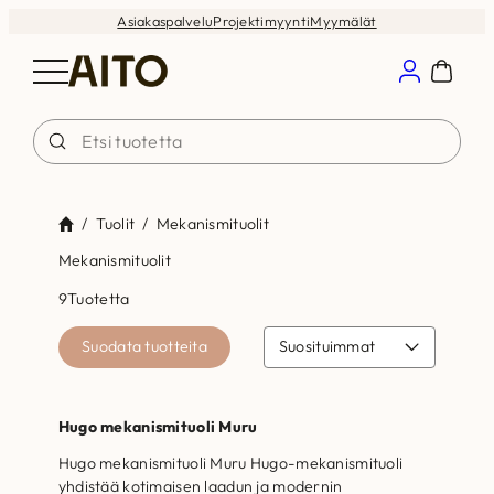
Siirry
Asiakaspalvelu
Projektimyynti
Myymälät
sisältöön
/
Tuolit
/
Mekanismituolit
Mekanismituolit
9
Tuotetta
Suodata tuotteita
Hugo mekanismituoli Muru
Hugo mekanismituoli Muru Hugo-mekanismituoli
yhdistää kotimaisen laadun ja modernin