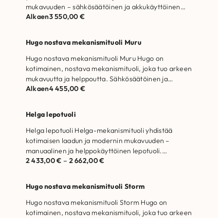
mukavuuden – sähkösäätöinen ja akkukäyttöinen
Alkaen
3 550,00
€
tuoli. Portaattomasti toimiva kaksimoottorinen
sähkösäätö, jonka…
Hugo nostava mekanismituoli Muru
Hugo nostava mekanismituoli Muru Hugo on
kotimainen, nostava mekanismituoli, joka tuo arkeen
mukavuutta ja helppoutta. Sähkösäätöinen ja
Alkaen
4 455,00
€
akkutoiminen tuoli. Portaattomasti…
Helga lepotuoli
Helga lepotuoli Helga-mekanismituoli yhdistää
kotimaisen laadun ja modernin mukavuuden –
manuaalinen ja helppokäyttöinen lepotuoli.
2 433,00
€
–
2 662,00
€
Kankaina valittavissa ihastuttavat Storm tai Muru.…
Hugo nostava mekanismituoli Storm
Hugo nostava mekanismituoli Storm Hugo on
kotimainen, nostava mekanismituoli, joka tuo arkeen