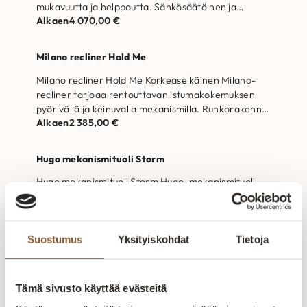
mukavuutta ja helppoutta. Sähkösäätöinen ja
Alkaen
4 070,00
€
akkutoiminen tuoli. Portaattomasti…
Milano recliner Hold Me
Milano recliner Hold Me Korkeaselkäinen Milano-
recliner tarjoaa rentouttavan istumakokemuksen
pyörivällä ja keinuvalla mekanismilla. Runkorakenne
Alkaen
2 385,00
€
on valmistettu massiivipuusta ja kertopuusta
Selkätyynyjen…
Hugo mekanismituoli Storm
Hugo mekanismituoli Storm Hugo-mekanismituoli
yhdistää kotimaisen laadun ja modernin
mukavuuden – sähkösäätöinen ja akkukäyttöinen
Alkaen
3 240,00
€
tuoli. Portaattomasti toimiva kaksimoottorinen
sähkösäätö, jonka…
Suostumus
Yksityiskohdat
Tietoja
Safir recliner
Safir recliner Klassinen ja korkeaselkäinen Safir
Tämä sivusto käyttää evästeitä
lepotuoli, keinuvalla ja pyörivällä mekanismille.