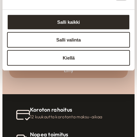
Inspiraatiota
tilaratkaisuihin
Salli kaikki
Liity uutiskirjeen tilaajaksi
Salli valinta
Kiellä
Liity
Koroton rahoitus
12 kuukautta korotonta maksu-aikaa
Nopea toimitus