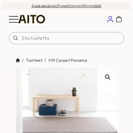
Siirry
Asiakaspalvelu
Projektimyynti
Myymälät
sisältöön
/
Tuotteet
/
VM Carpet Panama