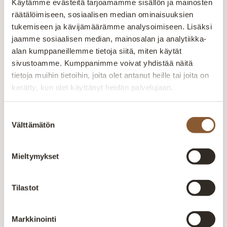
Käytämme evästeitä tarjoamamme sisällön ja mainosten
seuraamaan laatua ja varmistamaan
räätälöimiseen, sosiaalisen median ominaisuuksien
tuotteiden kestävyys. Henkilökunnan
tukemiseen ja kävijämäärämme analysoimiseen. Lisäksi
ammattitaidolla ja vuosien
jaamme sosiaalisen median, mainosalan ja analytiikka-
kokemuksella pyritään kuuntelemaan
alan kumppaneillemme tietoja siitä, miten käytät
ja räätälöimään tuotteet asiakkaiden
sivustoamme. Kumppanimme voivat yhdistää näitä
toiveiden mukaan. Yksilöllisesti- tilaan
tietoja muihin tietoihin, joita olet antanut heille tai joita on
kuin tilaan. Kaikki valikoimamme
kerätty, kun olet käyttänyt heidän palvelujaan.
huonekalut valmistetaan Kajaanin
tehtaalla. Aitokalusteelle myönnetty
Suostumuksen
Avainlippu-merkki kertoo Suomessa
Välttämätön
valinta
valmistetuista tuotteista. Pidämme
ylpeästi yllä suomalaisen työn lippua.
Mieltymykset
Suomalaista laatutyötä
Jokainen huonekalu valmistetaan huolellisesti
Tilastot
kokeneiden ammattilaisten käsissä. Laatu näkyy
rakenteissa, materiaaleissa ja viimeistellyissä
yksityiskohdissa.
Markkinointi