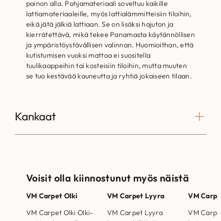
painon alla. Pohjamateriaali soveltuu kaikille
lattiamateriaaleille, myös lattialämmitteisiin tiloihin,
eikä jätä jälkiä lattiaan. Se on lisäksi hajuton ja
kierrätettävä, mikä tekee Panamasta käytännöllisen
ja ympäristöystävällisen valinnan. Huomioithan, että
kutistumisen vuoksi mattoa ei suositella
tuulikaappeihin tai kosteisiin tiloihin, mutta muuten
se tuo kestävää kauneutta ja ryhtiä jokaiseen tilaan.
Kankaat
Voisit olla kiinnostunut myös näistä
VM Carpet Olki
VM Carpet Lyyra
VM Carpe
VM Carpet Olki Olki-
VM Carpet Lyyra
VM Carpe