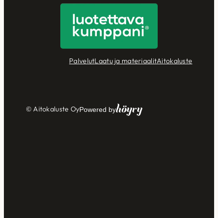
Palvelut
Laatu ja materiaalit
Aitokaluste
Höyry
© Aitokaluste Oy
Powered by