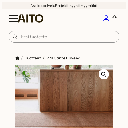
Siirry
Asiakaspalvelu
Projektimyynti
Myymälät
sisältöön
/
Tuotteet
/
VM Carpet Tweed