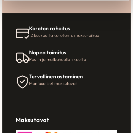
Koroton rahoitus
12 kuukautta korotonta maksu-aikaa
Nopea toimitus
Postin ja matkahuollon kautta
Turvallinen ostaminen
Monipuoliset maksutavat
Maksutavat