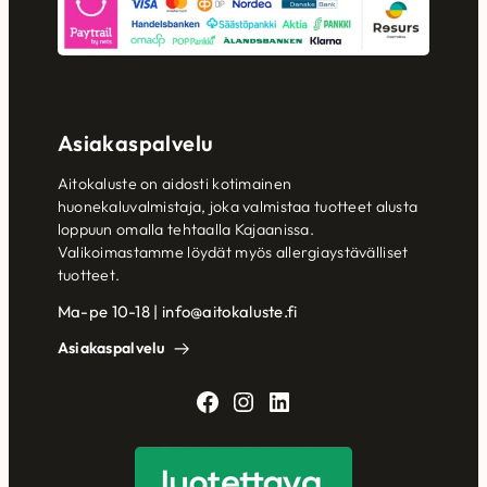
Asiakaspalvelu
Aitokaluste on aidosti kotimainen
huonekaluvalmistaja, joka valmistaa tuotteet alusta
loppuun omalla tehtaalla Kajaanissa.
Valikoimastamme löydät myös allergiaystävälliset
tuotteet.
Ma-pe 10-18 | info@aitokaluste.fi
Asiakaspalvelu
Facebook
Instagram
LinkedIn