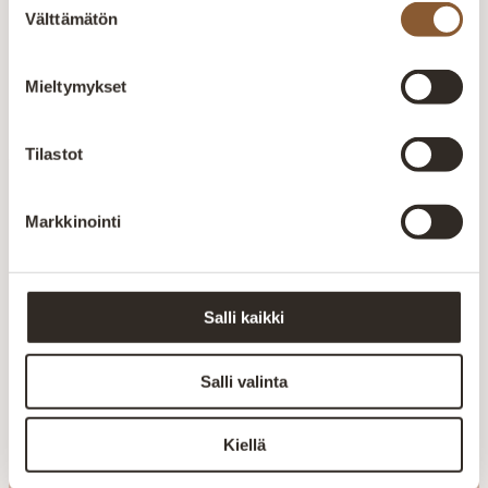
Aitokalusteen huonekalut valmistetaan Kajaanin
Välttämätön
valinta
tehtaalla alusta loppuun. Oma tuotanto mahdollistaa
laadun valvonnan ja tuotteiden räätälöinnin
asiakkaiden tarpeisiin.
Mieltymykset
Tilastot
Markkinointi
Inspiraatiota
tilaratkaisuihin
Salli kaikki
Liity uutiskirjeen tilaajaksi
Salli valinta
Kiellä
Liity