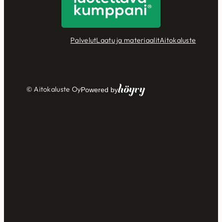
Palvelut
Laatu ja materiaalit
Aitokaluste
Höyry
© Aitokaluste Oy
Powered by