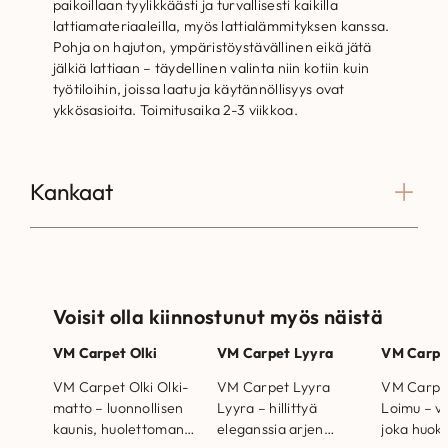
paikoillaan tyylikkäästi ja turvallisesti kaikilla
lattiamateriaaleilla, myös lattialämmityksen kanssa.
Pohja on hajuton, ympäristöystävällinen eikä jätä
jälkiä lattiaan – täydellinen valinta niin kotiin kuin
työtiloihin, joissa laatu ja käytännöllisyys ovat
ykkösasioita. Toimitusaika 2-3 viikkoa.
Kankaat
Voisit olla kiinnostunut myös näistä
VM Carpet Olki
VM Carpet Lyyra
VM Carpe
VM Carpet Olki Olki-
VM Carpet Lyyra
VM Carpe
matto – luonnollisen
Lyyra – hillittyä
Loimu – vi
kaunis, huolettoman
eleganssia arjen
joka huok