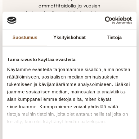
ammattitaidolla ja vuosien
kokemuksella pyritään kuuntelemaan
ja räätälöimään tuotteet asiakkaiden
toiveiden mukaan. Yksilöllisesti- tilaan
kuin tilaan. Kaikki valikoimamme
Suostumus
Yksityiskohdat
Tietoja
huonekalut valmistetaan Kajaanin
tehtaalla. Aitokalusteelle myönnetty
Avainlippu-merkki kertoo Suomessa
Tämä sivusto käyttää evästeitä
valmistetuista tuotteista. Pidämme
Käytämme evästeitä tarjoamamme sisällön ja mainosten
ylpeästi yllä suomalaisen työn lippua.
räätälöimiseen, sosiaalisen median ominaisuuksien
Suomalaista laatutyötä
tukemiseen ja kävijämäärämme analysoimiseen. Lisäksi
jaamme sosiaalisen median, mainosalan ja analytiikka-
Jokainen huonekalu valmistetaan huolellisesti
alan kumppaneillemme tietoja siitä, miten käytät
kokeneiden ammattilaisten käsissä. Laatu näkyy
sivustoamme. Kumppanimme voivat yhdistää näitä
rakenteissa, materiaaleissa ja viimeistellyissä
tietoja muihin tietoihin, joita olet antanut heille tai joita on
yksityiskohdissa.
kerätty, kun olet käyttänyt heidän palvelujaan.
Valmistetaan Kainuussa Suomessa
Suostumuksen