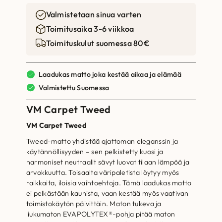
Valmistetaan sinua varten
Toimitusaika 3-6 viikkoa
Toimituskulut suomessa 80€
Laadukas matto joka kestää aikaa ja elämää
Valmistettu Suomessa
VM Carpet Tweed
VM Carpet Tweed
Tweed-matto yhdistää ajattoman eleganssin ja
käytännöllisyyden – sen pelkistetty kuosi ja
harmoniset neutraalit sävyt luovat tilaan lämpöä ja
arvokkuutta. Toisaalta väripaletista löytyy myös
raikkaita, iloisia vaihtoehtoja. Tämä laadukas matto
ei pelkästään kaunista, vaan kestää myös vaativan
toimistokäytön päivittäin. Maton tukeva ja
liukumaton EVAPOLYTEX®-pohja pitää maton