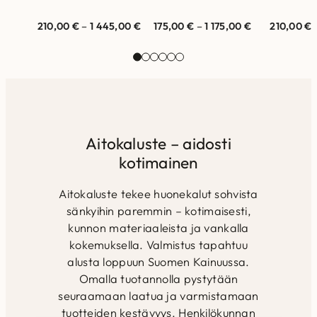
helppo. Mallit
kauneuteen. Mallit
luonnon ra
nähtävillä Helsingin ja
nähtävillä Helsingin ja
nähtävillä
210,00
€
–
1 445,00
€
175,00
€
–
1 175,00
€
210,00
€
Vantaan myymälöissä.
Vantaan myymälöissä.
Vantaan m
Laadukas matto joka
Laadukas matto joka
Laadukas
kestää aikaa…
kestää aikaa…
Aitokaluste – aidosti
kotimainen
Aitokaluste tekee huonekalut sohvista
sänkyihin paremmin – kotimaisesti,
kunnon materiaaleista ja vankalla
kokemuksella. Valmistus tapahtuu
alusta loppuun Suomen Kainuussa.
Omalla tuotannolla pystytään
seuraamaan laatua ja varmistamaan
tuotteiden kestävyys. Henkilökunnan