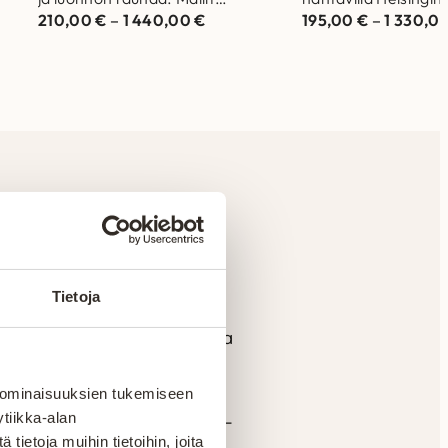
210,00
€
–
1 440,00
€
195,00
€
–
1 330,0
nähtävillä Helsingin ja Vantaan
myymälöissä. Laad
myymälöissä. Laadukas matto…
joka kestää aikaa j
en
Tietoja
n materiaaleista ja vankalla
a tuotannolla pystytään
mattitaidolla ja vuosien
 ominaisuuksien tukemiseen
den mukaan. Yksilöllisesti-
tiikka-alan
ietoja muihin tietoihin, joita