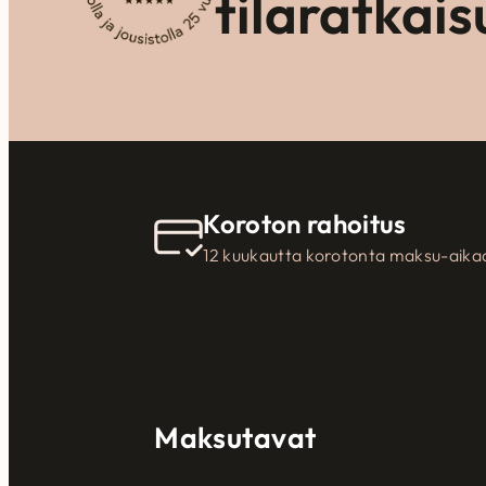
tilaratkais
Koroton rahoitus
12 kuukautta korotonta maksu-aika
Maksutavat