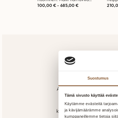
100,00
€
–
685,00
€
210,
Helsingin ja Vantaan
Helsi
myymälöissä. Laadukas matto
myymä
joka kestää aikaa…
joka 
A
Suostumus
Aitokaluste tekee huonekalu
kokemuksella. Valmistu
Tämä sivusto käyttää eväste
seuraamaan laatua ja va
Käytämme evästeitä tarjoama
kokemuksella pyritään kuun
ja kävijämäärämme analysoim
kumppaneillemme tietoja siitä