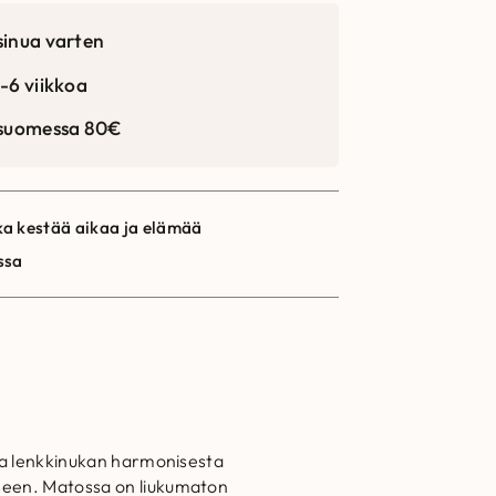
sinua varten
-6 viikkoa
 suomessa 80€
a kestää aikaa ja elämää
ssa
n ja lenkkinukan harmonisesta
ukseen. Matossa on liukumaton