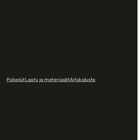
Palvelut
Laatu ja materiaalit
Aitokaluste