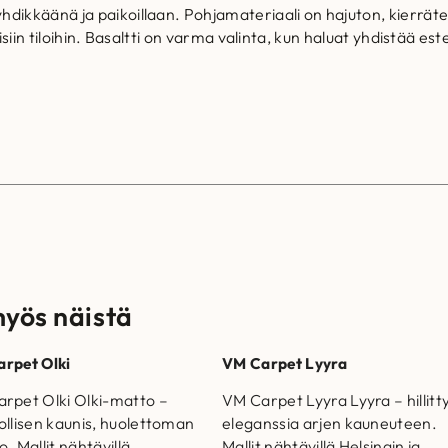
käänä ja paikoillaan. Pohjamateriaali on hajuton, kierrätettäv
eisiin tiloihin. Basaltti on varma valinta, kun haluat yhdistää 
myös näistä
rpet Olki
VM Carpet Lyyra
rpet Olki Olki-matto –
VM Carpet Lyyra Lyyra – hillitt
ollisen kaunis, huolettoman
eleganssia arjen kauneuteen.
. Mallit nähtävillä
Mallit nähtävillä Helsingin ja