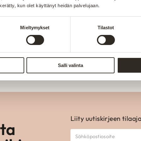
kki valikoimamme huonekalut valmistetaan Kajaanin te
n kerätty, kun olet käyttänyt heidän palvelujaan.
-merkki kertoo Suomessa valmistetuista tuotteista. 
suomalaisen työn lippua.
Mieltymykset
Tilastot
Valmistetaan Kainuu
sesti kokeneiden
Aitokalusteen huonekalut val
teissa, materiaaleissa ja
loppuun. Oma tuotanto mahdo
räätälöinnin asiakkaiden tarp
Salli valinta
Liity uutiskirjeen tilaaj
ota