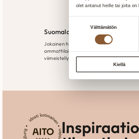
tilaan kuin tilaan. Kai
olet antanut heille tai joita o
myönnetty Avainlippu
Suostumuksen
Välttämätön
valinta
Suomalaista laatutyötä
Jokainen huonekalu valmistetaan huolelli
ammattilaisten käsissä. Laatu näkyy raken
viimeistellyissä yksityiskohdissa.
Kiellä
Inspiraati