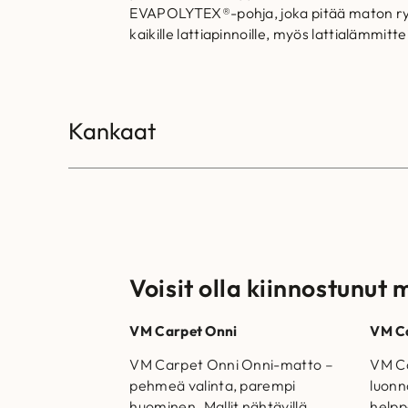
EVAPOLYTEX®-pohja, joka pitää maton ryhdik
kaikille lattiapinnoille, myös lattialämmitt
Kankaat
Voisit olla kiinnostunut 
VM Carpet Onni
VM Ca
VM Carpet Onni Onni-matto –
VM Ca
pehmeä valinta, parempi
luonn
huominen. Mallit nähtävillä
helppo