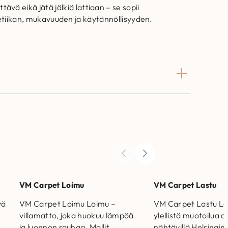
ä eikä jätä jälkiä lattiaan – se sopii
estetiikan, mukavuuden ja käytännöllisyyden.
VM Carpet Loimu
VM Carpet Lastu
yä
VM Carpet Loimu Loimu –
VM Carpet Lastu La
villamatto, joka huokuu lämpöä
ylellistä muotoilua a
ja luonnon rauhaa. Mallit
nähtävillä Helsingin