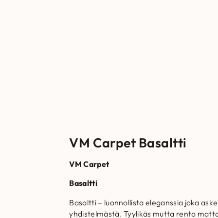
VM Carpet Basaltti
VM Carpet
Basaltti
Basaltti – luonnollista eleganssia joka as
yhdistelmästä. Tyylikäs mutta rento matto