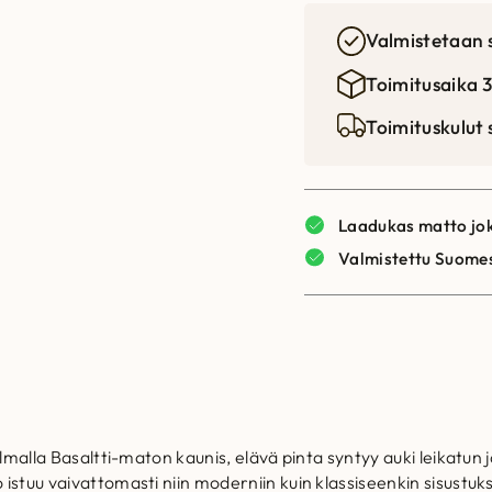
Valmistetaan 
Toimitusaika 3
Toimituskulut
Laadukas matto jok
Valmistettu Suome
kelmalla Basaltti-maton kaunis, elävä pinta syntyy auki leikatu
 istuu vaivattomasti niin moderniin kuin klassiseenkin sisust