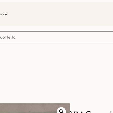
työnä