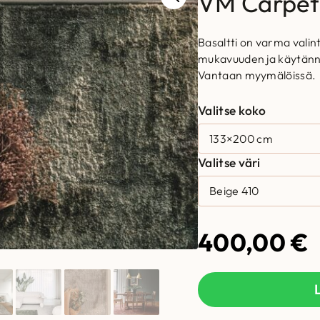
VM Carpet 
Basaltti on varma valint
mukavuuden ja käytännöl
Vantaan myymälöissä.
Valitse koko
Valitse väri
400,00
€