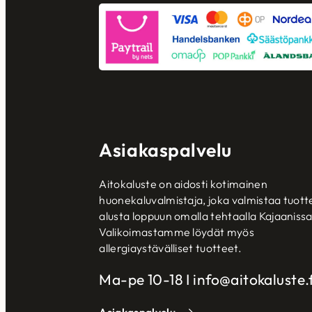
Asiakaspalvelu
Aitokaluste on aidosti kotimainen
huonekaluvalmistaja, joka valmistaa tuott
alusta loppuun omalla tehtaalla Kajaanissa
Valikoimastamme löydät myös
allergiaystävälliset tuotteet.
Ma-pe 10-18 I info@aitokaluste.f