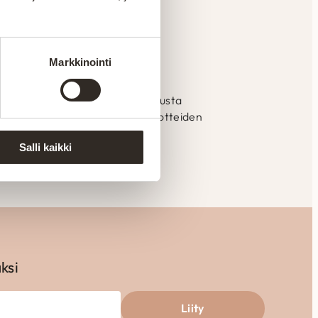
htaalla. Aitokalusteelle
Pidämme ylpeästi yllä
Markkinointi
ssa Suomessa
mistetaan Kajaanin tehtaalla alusta
llistaa laadun valvonnan ja tuotteiden
eisiin.
Salli kaikki
aksi
Liity