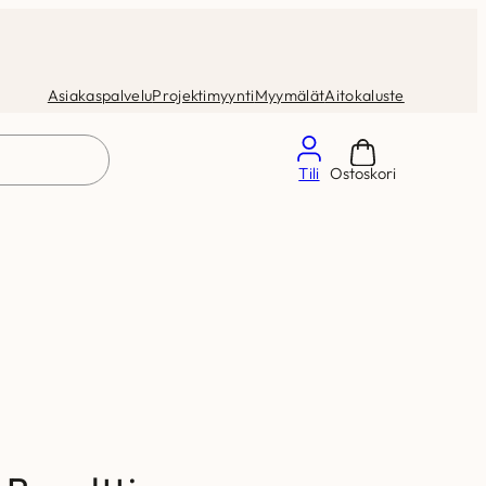
Asiakaspalvelu
Projektimyynti
Myymälät
Aitokaluste