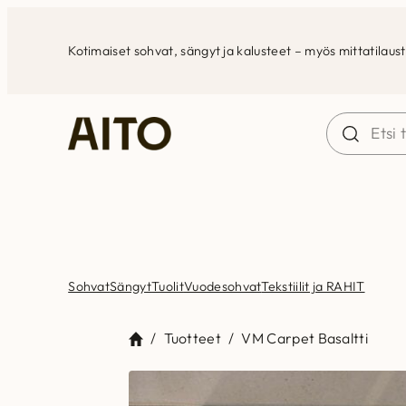
Siirry
sisältöön
Kotimaiset sohvat, sängyt ja kalusteet – myös mittatilaus
Sohvat
Sängyt
Tuolit
Vuodesohvat
Tekstiilit ja RAHIT
/
Tuotteet
/
VM Carpet Basaltti