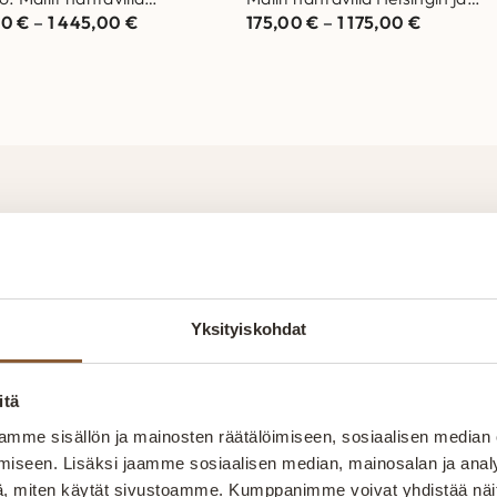
00
€
–
1 445,00
€
175,00
€
–
1 175,00
€
ngin ja Vantaan
Vantaan myymälöissä.
löissä. Laadukas matto
Laadukas matto joka kestää
kestää aikaa…
aikaa…
itokaluste – aidosti kotimain
Yksityiskohdat
t sohvista sänkyihin paremmin – kotimaisesti, kunno
s tapahtuu alusta loppuun Suomen Kainuussa. Omall
itä
rmistamaan tuotteiden kestävyys. Henkilökunnan am
mme sisällön ja mainosten räätälöimiseen, sosiaalisen median
telemaan ja räätälöimään tuotteet asiakkaiden toivei
iseen. Lisäksi jaamme sosiaalisen median, mainosalan ja analy
, miten käytät sivustoamme. Kumppanimme voivat yhdistää näitä t