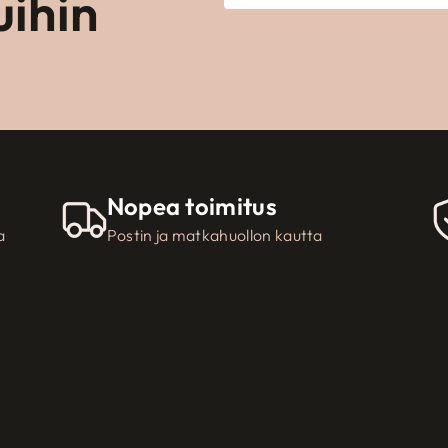
uihin
Nopea toimitus
a
Postin ja matkahuollon kautta