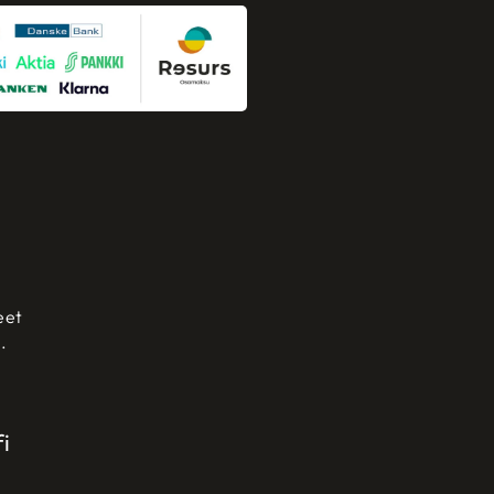
eet
.
i